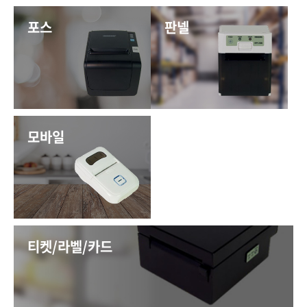
포스
판넬
모바일
티켓/라벨/카드